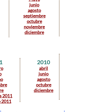
junio
agosto
septiembre
octubre
noviembre
diciembre
1
2010
ro
abril
o
junio
no
agosto
mbre
octubre
re
diciembre
s 2011
o 2011