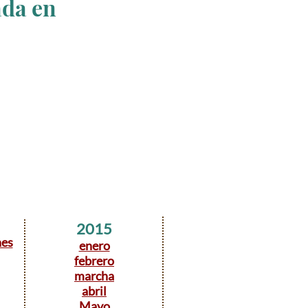
ada en
2015
nes
enero
febrero
marcha
abril
Mayo