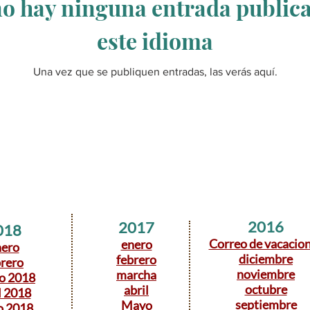
o hay ninguna entrada public
este idioma
Una vez que se publiquen entradas, las verás aquí.
2016
2017
018
Correo de vacacio
enero
nero
diciembre
febrero
brero
noviembre
marcha
o 2018
octubre
abril
l 2018
septiembre
Mayo
o 2018