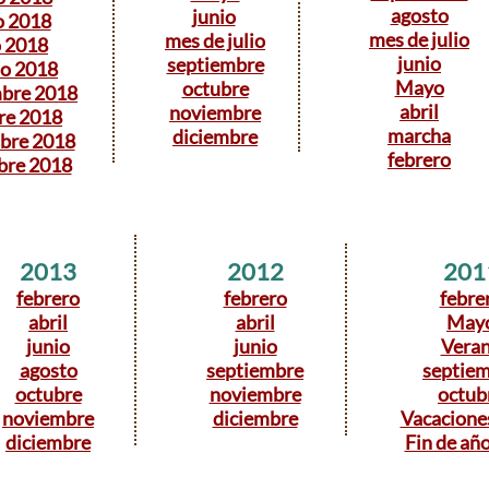
agosto
junio
o 2018
mes de julio
mes de julio
o 2018
junio
septiembre
to 2018
Mayo
octubre
mbre 2018
abril
noviembre
re 2018
marcha
diciembre
bre 2018
febrero
bre 2018
2013
2012
201
febrero
febrero
febre
abril
abril
May
junio
junio
Vera
agosto
septiembre
septie
octubre
noviembre
octub
noviembre
diciembre
Vacacione
diciembre
Fin de añ