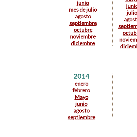
junio
juni
mes de julio
juli
agosto
agos
septiembre
septie
octubre
octub
noviembre
noviem
diciembre
diciem
2014
enero
febrero
Mayo
junio
agosto
septiembre