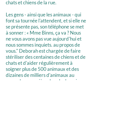
chats et chiens de la rue.
Les gens - ainsi que les animaux - qui
font sa tournée l'attendent, et si elle ne
se présente pas, son téléphone se met
à sonner : « Mme Binns, ça va ? Nous
ne vous avons pas vue aujourd'hui et
nous sommes inquiets. au propos de
vous." Deborah est chargée de faire
stériliser des centaines de chiens et de
chats et d'aider régulièrement à
soigner plus de 500 animaux et des
dizaines de milliers d'animaux au
cours de sa carrière dans le domaine
du bien-être animal.
Watch our Kingston
Community Animal Welfare
Videos