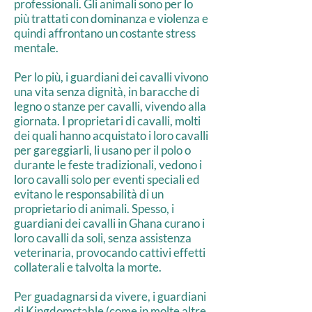
professionali. Gli animali sono per lo
più trattati con dominanza e violenza e
quindi affrontano un costante stress
mentale.
Per lo più, i guardiani dei cavalli vivono
una vita senza dignità, in baracche di
legno o stanze per cavalli, vivendo alla
giornata. I proprietari di cavalli, molti
dei quali hanno acquistato i loro cavalli
per gareggiarli, li usano per il polo o
durante le feste tradizionali, vedono i
loro cavalli solo per eventi speciali ed
evitano le responsabilità di un
proprietario di animali. Spesso, i
guardiani dei cavalli in Ghana curano i
loro cavalli da soli, senza assistenza
veterinaria, provocando cattivi effetti
collaterali e talvolta la morte.
Per guadagnarsi da vivere, i guardiani
di Kingdomstable (come in molte altre