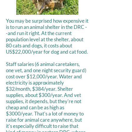
You may be surprised how expensive it
is to run an animal shelter in the DRC -
-and run it right. At the current
population level at the shelter, about
80 cats and dogs, it costs about
US$22,000/year for dog and cat food.
Staff salaries (6 animal caretakers,
one vet, and one night security guard)
cost over $12,000/year. Water and
electricity is approximately
$32/month, $384/year. Shelter
supplies, about $300/year. And vet
supplies, it depends, but they're not
cheap and can be as high as
$3000/year. That's a lot of money to
raise for animal care anywhere, but
it's especially difficult to raise that