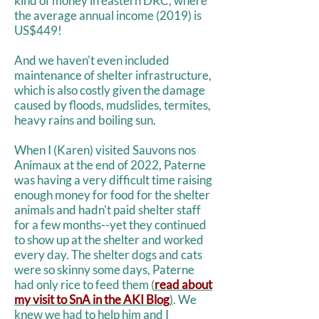
kind of money in eastern DRC, where
the average annual income (2019) is
US$449!
And we haven't even included
maintenance of shelter infrastructure,
which is also costly given the damage
caused by floods, mudslides, termites,
heavy rains and boiling sun.
When I (Karen) visited Sauvons nos
Animaux at the end of 2022, Paterne
was having a very difficult time raising
enough money for food for the shelter
animals and hadn't paid shelter staff
for a few months--yet they continued
to show up at the shelter and worked
every day. The shelter dogs and cats
were so skinny some days, Paterne
had only rice to feed them (
read about
my visit to SnA in the AKI Blog
)
. We
knew we had to help him and I