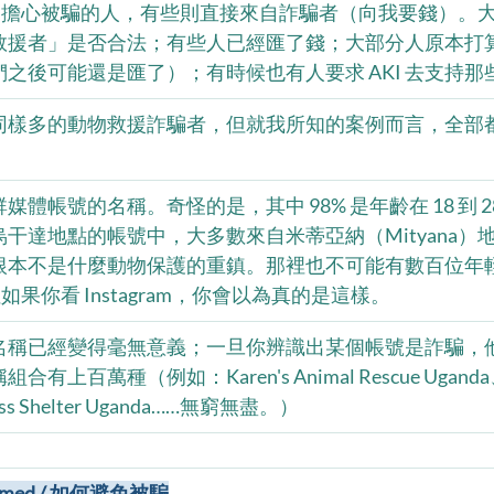
自擔心被騙的人，有些則直接來自詐騙者（向我要錢）。
救援者」是否合法；有些人已經匯了錢；大部分人原本打
之後可能還是匯了）；有時候也有人要求 AKI 去支持那
同樣多的動物救援詐騙者，但就我所知的案例而言，全部
體帳號的名稱。奇怪的是，其中 98% 是年齡在 18 到 2
干達地點的帳號中，大多數來自米蒂亞納（Mityana）
根本不是什麼動物保護的重鎮。那裡也不可能有數百位年
果你看 Instagram，你會以為真的是這樣。
名稱已經變得毫無意義；一旦你辨識出某個帳號是詐騙，
百萬種（例如：Karen's Animal Rescue Uganda、K
ness Shelter Uganda……無窮無盡。）
cammed / 如何避免被騙