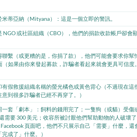
米蒂亞納（Mityana）：這是一個立即的警訊。
 NGO 或社區組織（CBO），他們的捐款收款帳戶卻會
得聯繫（或更糟的是，你捐了款），他們可能會要求你幫忙
募款頁面（如果由你來發起募款，詐騙者看起來就會更具可信
印有假救援組織名稱的螢光橘色或黃色背心（不過現在這
注意到很多詐騙者已經不再穿了。）
同一套「劇本」：飼料的錢用完了；一隻狗（或貓）受傷
元，還需要 300 美元；收容所被討厭他們幫助動物的人破壞
 的 Facebook 頁面吧，他們不只展示自己「需要」什麼，
「完成了」什麼。）