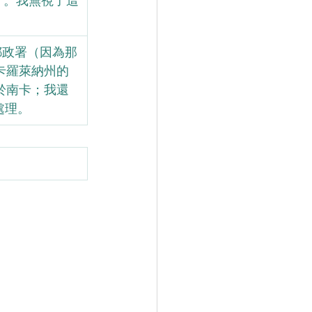
了。我無視了這
郵政署（因為那
卡羅萊納州的
於南卡；我還
處理。