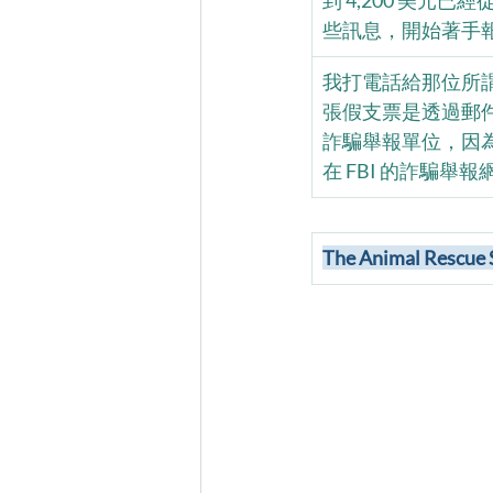
到 4,200 美
些訊息，開始著手
我打電話給那位所
張假支票是透過郵
詐騙舉報單位，因
在 FBI 的詐騙
The Animal Resc