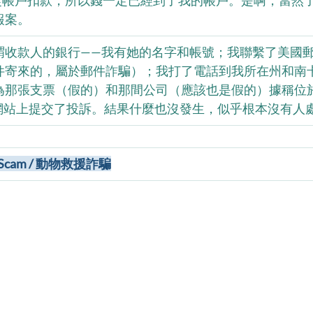
元已經從帳戶扣款，所以錢一定已經到了我的帳戶。是啊，當然
報案。
謂收款人的銀行——我有她的名字和帳號；我聯繫了美國
件寄來的，屬於郵件詐騙）；我打了電話到我所在州和南
為那張支票（假的）和那間公司（應該也是假的）據稱位
舉報網站上提交了投訴。結果什麼也沒發生，似乎根本沒有人
ue Scam / 動物救援詐騙