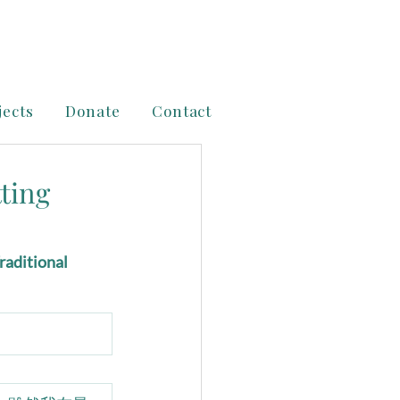
jects
Donate
Contact
ing
raditional 