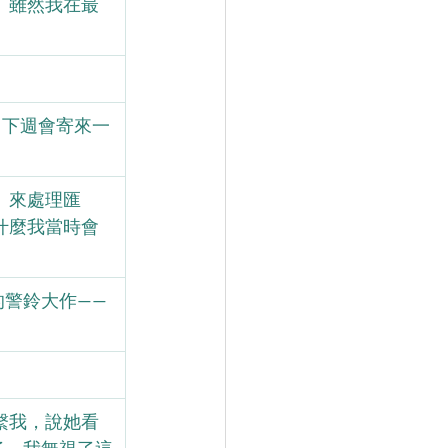
。雖然我在最
al，下週會寄來一
」來處理匯
什麼我當時會
的警鈴大作——
繫我，說她看