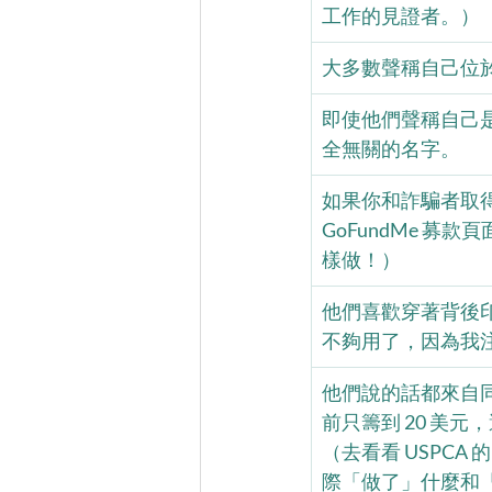
工作的見證者。）
大多數聲稱自己位於
即使他們聲稱自己是
全無關的名字。
如果你和詐騙者取
GoFundMe 
樣做！）
他們喜歡穿著背後
不夠用了，因為我
他們說的話都來自
前只籌到 20 美
（去看看 USPCA
際「做了」什麼和