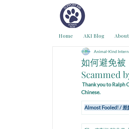
Home
AKI Blog
About
Animal-Kind Intern
如何避免被「動
Scammed by
Thank you to Ralph Ch
Chinese.
Almost Fooled!