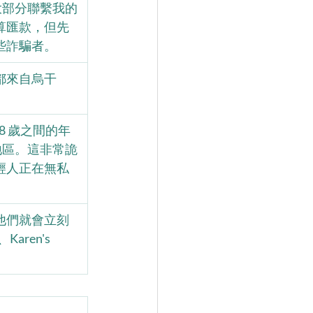
大部分聯繫我的
算匯款，但先
些詐騙者。
都來自烏干
8 歲之間的年
地區。這非常詭
輕人正在無私
他們就會立刻
aren's 