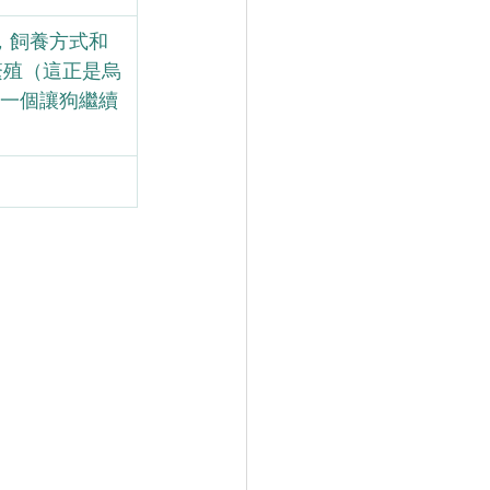
，飼養方式和
繁殖（這正是烏
了一個讓狗繼續