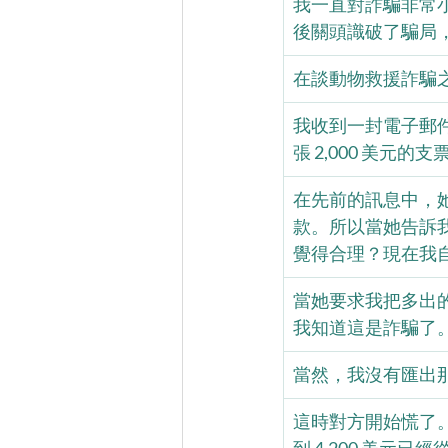
我一直對詐騙非常
後關頭識破了騙局
在談動物救援詐騙
我收到一封電子郵件，一
張 2,000 美元的
在先前的訊息中，
款。所以當她告訴
覺得合理？現在我
當她要求我把多出的
我知道這是詐騙了
當然，我沒有匯出
這時對方開始慌了