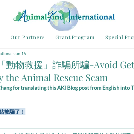
Our Partners
Grant Program
Special Pro
ational
Jun 15
物救援」詐騙所騙-Avoid Gett
 the Animal Rescue Scam
ang for translating this AKI Blog post from English into T
 / 差點被騙了！