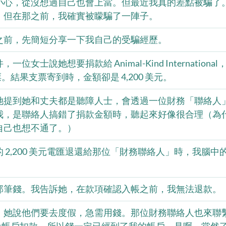
小心，從沒想過自己也會上當。但最近我真的差點被騙了
，但在那之前，我確實被矇騙了一陣子。
之前，先簡短分享一下我自己的受騙經歷。
位女士說她想要捐款給 Animal-Kind Internation
支票。結果支票寄到時，金額卻是 4,200 美元。
她提到她和丈夫都是聽障人士，會透過一位財務「聯絡人
我，是聯絡人搞錯了捐款金額時，聽起來好像很合理（為
自己也想不通了。）
 2,200 美元電匯退還給那位「財務聯絡人」時，我腦中
。
那筆錢。我告訴她，在款項確認入帳之前，我無法退款。
。她說他們要去度假，急需用錢。那位財務聯絡人也來聯