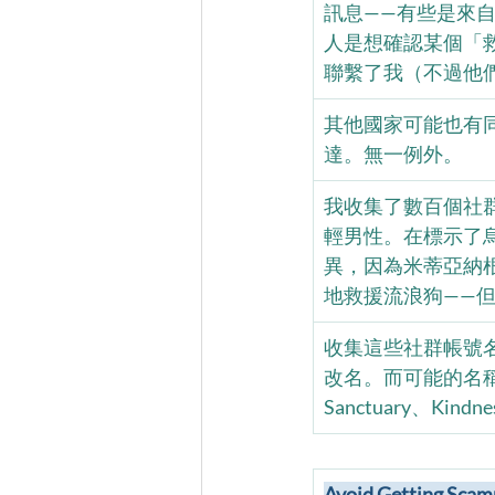
訊息——有些是來
人是想確認某個「
聯繫了我（不過他們
其他國家可能也有
達。無一例外。
我收集了數百個社群媒
輕男性。在標示了烏
異，因為米蒂亞納
地救援流浪狗——但如
收集這些社群帳號
改名。而可能的名稱組合有上
Sanctuary、Kind
Avoid Getting S