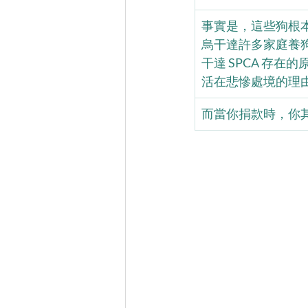
事實是，這些狗根
烏干達許多家庭養
干達 SPCA 存
活在悲慘處境的理
而當你捐款時，你